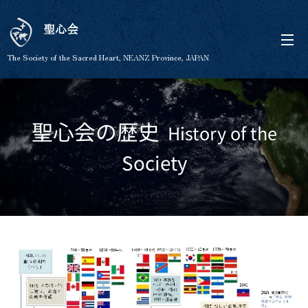
聖心会
The Society of the Sacred Heart, NEANZ Province, JAPAN
聖心会の歴史
History of the
Society