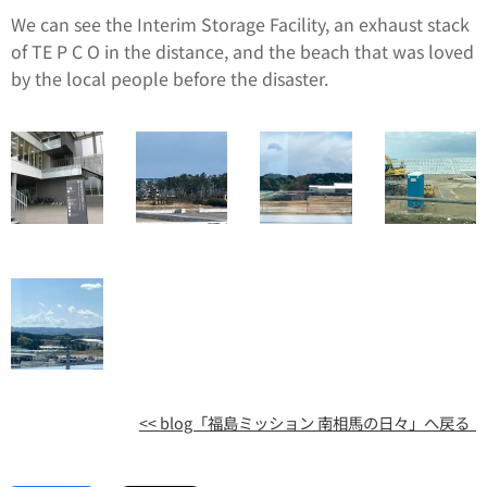
We can see the Interim Storage Facility, an exhaust stack
of TE P C O in the distance, and the beach that was loved
by the local people before the disaster.
<< blog「福島ミッション 南相馬の日々」へ戻る