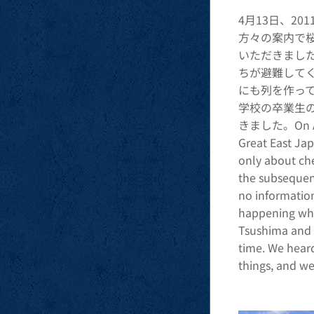
4月13日、2
方々の案内で
いただきまし
ちが避難して
にも列を作っ
学校の卒業生
きました。On April
Great East Ja
only about che
the subsequent
no informatio
happening whe
Tsushima and l
time. We heard
things, and we