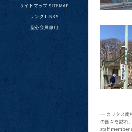
サイトマップ SITEMAP
リンク LINKS
聖心会員専用
― カリタス南
の国々を訪れ、
staff member o