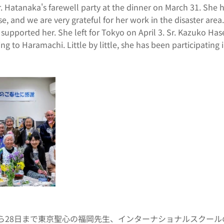
anaka's farewell party at the dinner on March 31. She has
, and we are very grateful for her work in the disaster area
upported her. She left for Tokyo on April 3. Sr. Kazuko Ha
g to Haramachi. Little by little, she has been participating i
ら28日まで東京聖心の福岡先生、インターナショナルスクールの校長の