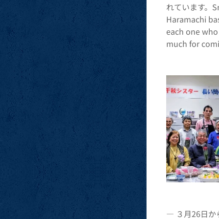
れています。Sr. Hat
Haramachi base
each one who s
much for comin
― ３月26日か