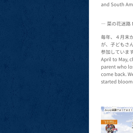
and South Ame
― 菜の花迷路 Na
毎年、４月末
が、子どもさ
参加しています。今
April to May, 
parent who los
come back. We 
started bloom