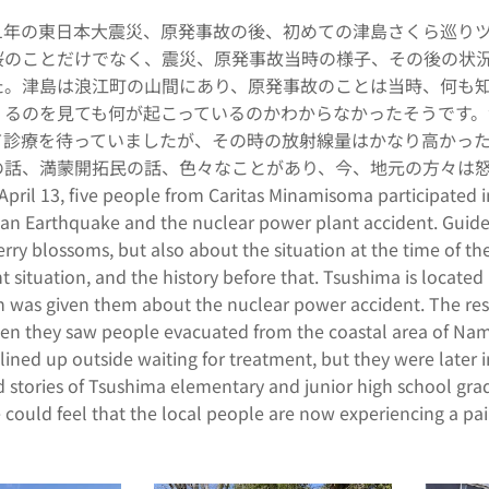
011年の東日本大震災、原発事故の後、初めての津島さくら巡
桜のことだけでなく、震災、原発事故当時の様子、その後の状
た。津島は浪江町の山間にあり、原発事故のことは当時、何も
くるのを見ても何が起こっているのかわからなかったそうです
て診療を待っていましたが、その時の放射線量はかなり高かっ
の話、満蒙開拓民の話、色々なことがあり、今、地元の方々は
 13, five people from Caritas Minamisoma participated in 
pan Earthquake and the nuclear power plant accident. Guided
rry blossoms, but also about the situation at the time of t
 situation, and the history before that. Tsushima is locate
n was given them about the nuclear power accident. The re
n they saw people evacuated from the coastal area of Nami
ined up outside waiting for treatment, but they were later i
 stories of Tsushima elementary and junior high school grad
 could feel that the local people are now experiencing a pai