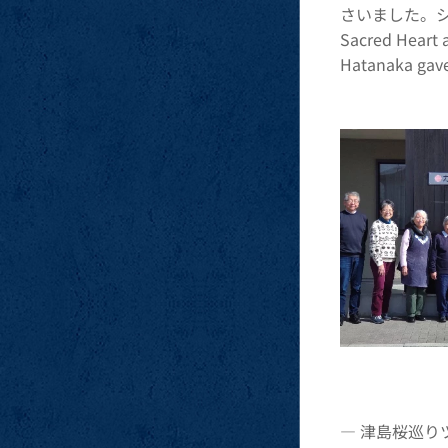
さいました。シスタ
Sacred Heart a
Hatanaka gave
― 津島桜巡りツアー