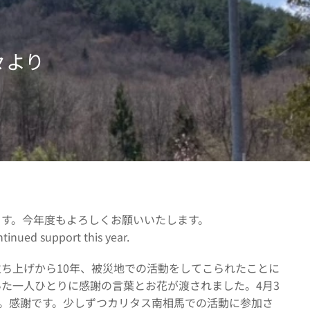
々より
ます。今年度もよろしくお願いいたします。
tinued support this year.
立ち上げから10年、被災地での活動をしてこられたことに
いた一人ひとりに感謝の言葉とお花が渡されました。4月3
。感謝です。少しずつカリタス南相馬での活動に参加さ