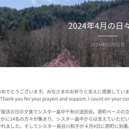
2024年4月の日
2024年05月02日
おめでとうございます。みなさまのお祈りと支えに感謝してい
Thank you for your prayers and support. I count on your con
、ご復活の日の夕食でシスター畠中千秋の送別会。原町ベースの
やかに14名の方々が集まり、シスター畠中からは支えていただ
かれました。そしてシスター長谷川和子が４月4日に原町に到着